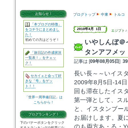
お知らせ！
ブログトップ
中東
トルコ
「本ブログの特徴」
2010年4月 1日
をコチラにまとめまし
エジプト
/
た！
初めての方はどうぞ！
いやしんぼ＠イ
タンアフメット
「旅日記の作成状況
一覧表！」をチェッ
記事は [
09年08月05日
]
39
ク！
長い長～～いイス
セカイェと会って好
きな「号」をゲッ
2009年8月5日-14
ト！！
回も滞在したイス
「世界一周準備日記」は
第一弾として、ス
こちらから！
と、イスタンブー
ブログランキング！
お届けします。夏
下のバナーボタンをクリック
のも両方あ・る・Y
するとランキングの投票にな