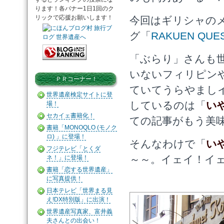
ります！各バナー1日1回のク
リックで応援お願いします！
今回はギリシャの
グ「
RAKUEN QUE
「ぶらり」さんも
いないフィリピン
ＰＲコーナー！
ていてうらやまし
世界遺産検定サイトに登
しているのは「
い
場！
セカイェ書籍化！
ての記事がもう美
書籍「MONOQLO (モノク
ロ) 」に登場！
そんなわけで「
い
フジテレビ「とくダ
～～。イェイ！イ
ネ！」に登場！
書籍「恋する世界遺産」
に写真提供！
日本テレビ「世界まる見
え!DX特別版」に出演！
世界遺産写真家、富井義
夫さんとの出会い！