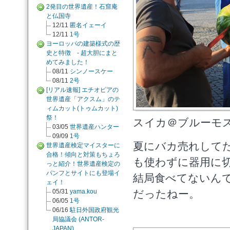
2発目の世界遺産！石窟庵
と仏国寺
12/11
匿名イェーイ
12/11
1号
ヨーロッパの建築様式の歴
史と特徴 - 超大胆にまと
めてみました！
08/11
シンノースケー
08/11
2号
[リアル速報] エチオピアの
世界遺産「アクスム」のテ
ィムカット(トゥムカット)
祭！
スイカ＠ブルーモ
03/05
世界遺産ハンター
09/09
1号
夏にバカ売れして
世界遺産検定マイスターに
合格！傾向と対策もちょろ
も使わずに器用に
っと紹介！世界遺産検定の
パンフとサイトにも登場イ
結局食べてないん
ェイ！
05/31
yama.kou
だったねー。
06/05
1号
06/16
駐日外国政府観光
局協議会 (ANTOR-
JAPAN)