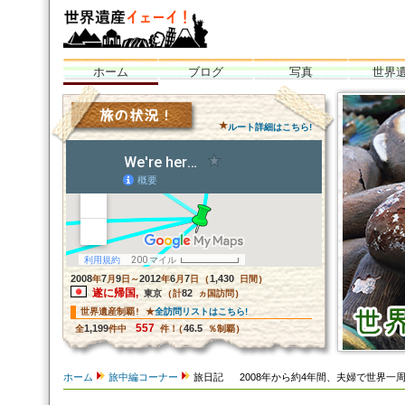
ホーム
ブログ
写真
世界
世界遺産イェーイ！
全部見るぞ世界
グ！<br /
★
ルート詳細はこちら!
2008
7
9
2012
6
7
1,430
年
月
日～
年
月
日 (
日間)
遂に帰国,
82
東京
(計
ヵ国訪問)
全訪問リストはこちら!
世界遺産制覇! ★
557
1,199
46.5
全
件中
件！(
％制覇)
ホーム
旅中編コーナー
旅日記 2008年から約4年間、夫婦で世界一