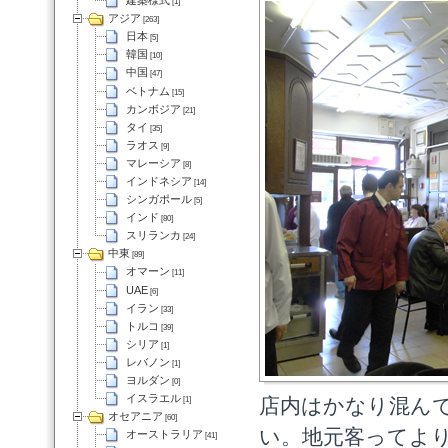
建築様式
[1]
アジア
[263]
日本
[5]
韓国
[10]
中国
[47]
ベトナム
[15]
カンボジア
[21]
タイ
[35]
ラオス
[9]
マレーシア
[8]
インドネシア
[14]
シンガポール
[5]
インド
[80]
スリランカ
[24]
中東
[89]
オマーン
[11]
UAE
[6]
イラン
[33]
トルコ
[39]
シリア
[1]
レバノン
[1]
ヨルダン
[0]
イスラエル
店内はかなり混ん
[1]
オセアニア
[60]
い。地元客ってよ
オーストラリア
[41]