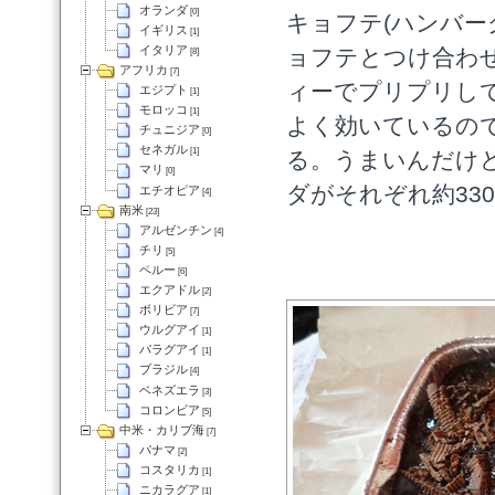
オランダ
[0]
キョフテ(ハンバー
イギリス
[1]
イタリア
ョフテとつけ合わ
[8]
アフリカ
[7]
ィーでプリプリし
エジプト
[1]
モロッコ
[1]
よく効いているの
チュニジア
[0]
セネガル
[1]
る。うまいんだけど
マリ
[0]
ダがそれぞれ約33
エチオピア
[4]
南米
[23]
アルゼンチン
[4]
チリ
[5]
ペルー
[6]
エクアドル
[2]
ボリビア
[7]
ウルグアイ
[1]
パラグアイ
[1]
ブラジル
[4]
ベネズエラ
[3]
コロンビア
[5]
中米・カリブ海
[7]
パナマ
[2]
コスタリカ
[1]
ニカラグア
[1]