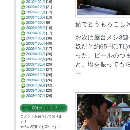
2010年01月
[16]
2009年12月
[21]
2009年11月
[12]
2009年10月
[13]
2009年09月
[9]
茹でとうもろこし
2009年08月
[18]
2009年07月
[17]
お次は屋台メシ3連
2009年06月
[38]
2009年05月
[40]
奴だと約65円(1TL
2009年04月
[17]
2009年03月
[26]
った。ビールのつ
2009年02月
[26]
ど。塩を振っても
2009年01月
[20]
2008年12月
[27]
ー。
2008年11月
[26]
2008年10月
[26]
2008年09月
[32]
2008年08月
[23]
2008年07月
[26]
最近のコメント!
コメントお待ちしておりま
す！
過去の記事でもOK です！