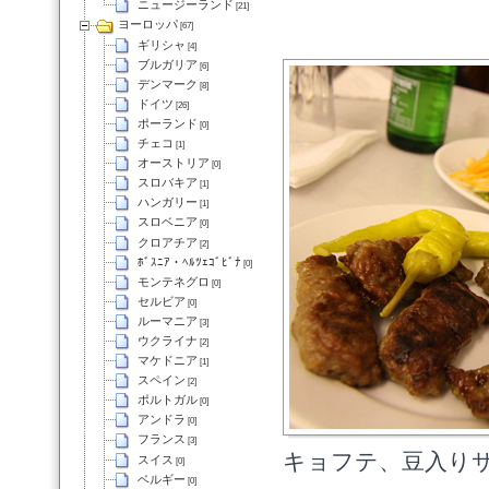
ニュージーランド
[21]
ヨーロッパ
[67]
ギリシャ
[4]
ブルガリア
[6]
デンマーク
[8]
ドイツ
[26]
ポーランド
[0]
チェコ
[1]
オーストリア
[0]
スロバキア
[1]
ハンガリー
[1]
スロベニア
[0]
クロアチア
[2]
ﾎﾞｽﾆｱ・ﾍﾙﾂｪｺﾞﾋﾞﾅ
[0]
モンテネグロ
[0]
セルビア
[0]
ルーマニア
[3]
ウクライナ
[2]
マケドニア
[1]
スペイン
[2]
ポルトガル
[0]
アンドラ
[0]
フランス
[3]
キョフテ、豆入り
スイス
[0]
ベルギー
[0]