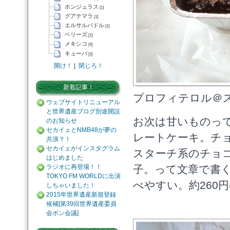
ホンジュラス
[1]
グアテマラ
[1]
エルサルバドル
[1]
ベリーズ
[1]
メキシコ
[4]
キューバ
[3]
開け！
|
閉じろ！
新着記事！
プロフィテロル＠
ウェブサイトリニューアル
と世界遺産ブログ別途開設
お次は甘いものっ
のお知らせ
セカイェとNMB48が夢の
レートケーキ。チ
共演？！
セカイェがインスタグラム
スターチ系のチョ
はじめました
ラジオに再登場！！
子。って文章で書
TOKYO FM WORLDに出演
べやすい。約260円
しちゃいました！
2015年世界遺産新規登録
候補[第39回世界遺産委員
会ボン会議]