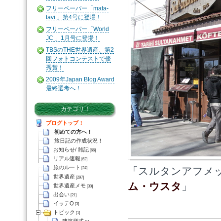
フリーペーパー「mata-
tavi 」第4号に登場！
フリーペーパー「World
JC 」1月号に登場！
TBSのTHE世界遺産、第2
回フォトコンテストで優
秀賞！
2009年Japan Blog Award
最終選考へ！
カテゴリ！
ブログトップ！
初めての方へ！
旅日記の作成状況！
お知らせ/ 雑記
[66]
リアル速報
[62]
旅のルート
「スルタンアフメ
[24]
世界遺産
[297]
ム・ウスタ
」
世界遺産メモ
[30]
出会い
[21]
イッテQ
[3]
トピック
[1]