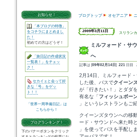
お知らせ！
ブログトップ
オセアニア
「本ブログの特徴」
2009年3月11日
をコチラにまとめまし
スリラン
た！
初めての方はどうぞ！
ミルフォード・サ
へ
「旅日記の作成状況
一覧表！」をチェッ
記事は [
09年02月14日
]
221
日目
ク！
2月14日、ミルフォード
セカイェと会って好
した後、バスで
クイーン
きな「号」をゲッ
が「行きたい！」とダダ
ト！！
有名な「
フィッシュボー
」というレストランもご
「世界一周準備日記」は
こちらから！
クイーンズタウンへの移
ード・サウンドへ来た時
ブログランキング！
」を使ってバスを手配し
下のバナーボタンをクリック
アーバスです！
するとランキングの投票にな