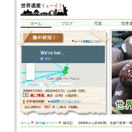
ホーム
ブログ
写真
世界
世界遺産イェーイ！
全部見るぞ世界
グ！<br /
★
ルート詳細はこちら!
2008
7
9
2012
6
7
1,430
年
月
日～
年
月
日 (
日間)
遂に帰国,
82
東京
(計
ヵ国訪問)
全訪問リストはこちら!
世界遺産制覇! ★
557
1,199
46.5
全
件中
件！(
％制覇)
ホーム
旅中編コーナー
旅日記 2008年から約4年間、夫婦で世界一