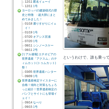
12/11
匿名イェーイ
12/11
1号
ヨーロッパの建築様式の歴
史と特徴 - 超大胆にまと
めてみました！
01/18
通りすがりにイェ
イ！
01/19
1号
07/20
オアシス宮浦
07/20
1号
08/11
シンノースケー
08/11
2号
[リアル速報] エチオピアの
というわけで、誰も乗っ
世界遺産「アクスム」のテ
ィムカット(トゥムカット)
祭！
03/05
世界遺産ハンター
09/09
1号
世界遺産検定マイスターに
合格！傾向と対策もちょろ
っと紹介！世界遺産検定の
パンフとサイトにも登場イ
ェイ！
09/14
なべり
09/15
1号