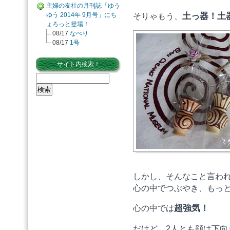
主婦の友社の月刊誌「ゆう
ゆう 2014年 9月号」にち
土っ器！土
そりゃもう、
ょろっと登場！
08/17
なべり
08/17
1号
サイト内検索！
しかし、そんなこと言わ
心の中でつぶやき、もっ
超強気！
心の中では
だけど、2人とも顔は下向