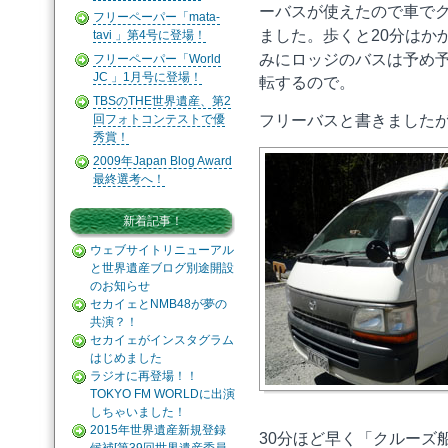
ーバスが使えたので車で
フリーペーパー「mata-
ました。歩くと20分はか
tavi 」第4号に登場！
みにロッジのバスは予め
フリーペーパー「World
JC 」1月号に登場！
転するので。
TBSのTHE世界遺産、第2
回フォトコンテストで優
フリーバスと書きました
秀賞！
2009年Japan Blog Award
最終選考へ！
新着記事！
ウェブサイトリニューアル
と世界遺産ブログ別途開設
のお知らせ
セカイェとNMB48が夢の
共演？！
セカイェがインスタグラム
はじめました
ラジオに再登場！！
TOKYO FM WORLDに出演
しちゃいました！
2015年世界遺産新規登録
30分ほど早く「クルーズ