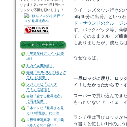
ります！各バナー1日1回のク
クイーンズタウン行きの
リックで応援お願いします！
5時40分に出発。という
ド・サウンドのクルージ
す。バックパック等、荷
て、そのままクルーズ船
もありましたが、僕たち
ＰＲコーナー！
世界遺産検定サイトに登
なぜならば、
場！
セカイェ書籍化！
書籍「MONOQLO (モノク
ロ) 」に登場！
一旦ロッジに戻り、ロッ
フジテレビ「とくダ
イ！したかったからで・す
ネ！」に登場！
スーパーで買い込んでき
書籍「恋する世界遺産」
に写真提供！
もったいないぜ、イェー
日本テレビ「世界まる見
え!DX特別版」に出演！
ランチ後は再びロッジか
世界遺産写真家、富井義
う書くと忙しい1日のよ
夫さんとの出会い！