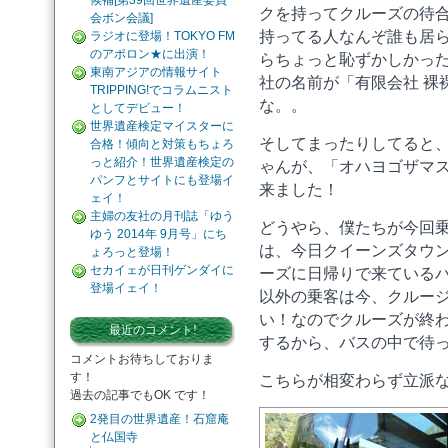
候補[第39回世界遺産委員
クを持ってクルーズの待
会ボン会議]
持ってる人なんぞ誰も居
ラジオに登場！TOKYO FM
のアポロン★に出演！
らちょっと恥ずかしかっ
東南アジアの情報サイト
社の名前が「有限会社 裸
TRIPPING!でコラムニスト
な。。
としてデビュー！
世界遺産検定マイスターに
そしてまったりしてると
合格！傾向と対策もちょろ
っと紹介！世界遺産検定の
ゃんが、「オハヨゴザマ
パンフとサイトにも登場イ
来ました！
ェイ！
主婦の友社の月刊誌「ゆう
どうやら、僕たちが今回
ゆう 2014年 9月号」にち
は、今日クイーンズタウ
ょろっと登場！
セカイェが日刊ゲンダイに
ーズに日帰りで来ている
登場イェイ！
以外の乗客は今、クルー
い！なのでクルーズが終
最近のコメント!
するから、バスの中で待
コメントお待ちしておりま
す！
こちらが相変わらず立派
過去の記事でもOK です！
2発目の世界遺産！石窟庵
と仏国寺