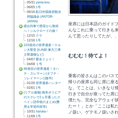
05/31
yama.kou
06/05
1号
06/16
駐日外国政府観光
局協議会 (ANTOR-
JAPAN)
座席には日本語のガイド
寝台列車で西安から敦煌
んなこれに乗って行きも
へ！シルクロードの旅！
12/15
クラ
んて思ったりしてたが、
12/16
1号
103発目の世界遺産！ケル
ン大聖堂 [4.内部-東方三博
士聖遺物など]
むむむ！待てよ！
04/07
匿名イェイ！
04/08
１号
86発目の世界遺産！タハ
テ・スレマーン(タフテ・
乗客の皆さんはこのバス
ソレイマーン) [後半]
帰りの座席も同じ席に座
01/26
世界遺産ハンター
な。てことは、いきなり
02/01
1号
[リアル速報] 南米ボリビア
行きで自分が座ってた席
のスクレで2ヵ月通ったス
僕たち、完全なアウェイ
ペイン語学校のまとめ(費
たー！」とか「ここは私
用＆学習内容等)
10/31
haruka♂
ノ扱い、ゲテモノ扱いさ
11/08
1号