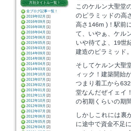
月別タイトル一覧！
このケルン大聖堂
全ブログ記事一覧！
のピラミッドの高
2019年02月
[1]
2016年09月
[1]
高さ146m )！
2016年08月
[1]
2016年04月
[1]
て、いやぁ、ケル
2015年06月
[1]
いや待てよ、19世
2015年05月
[1]
2015年03月
[1]
建造のピラミッド
2014年09月
[1]
2014年08月
[1]
2014年04月
[1]
そしてケルン大聖
2014年03月
[1]
ィック！建築開始が
2013年10月
[1]
2013年07月
[1]
つまり着工から63
2013年02月
[1]
2013年01月
[1]
堂なんだぜイェイ
2012年11月
[2]
の初期くらいの期
2012年10月
[1]
2012年09月
[1]
2012年07月
[3]
しかしこれには裏
2012年06月
[1]
2012年05月
[3]
に途中で資金不足に
2012年04月
[2]