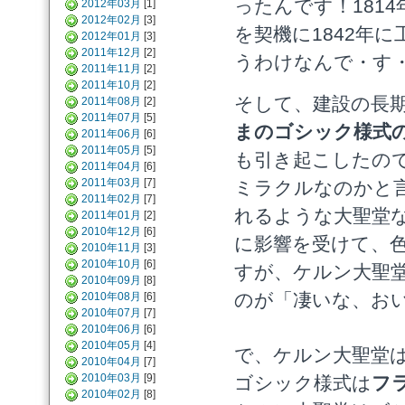
ったんです！181
2012年03月
[1]
2012年02月
[3]
を契機に1842年
2012年01月
[3]
2011年12月
[2]
うわけなんで・す
2011年11月
[2]
2011年10月
[2]
そして、建設の長
2011年08月
[2]
2011年07月
[5]
まのゴシック様式の
2011年06月
[6]
2011年05月
[5]
も引き起こしたの
2011年04月
[6]
2011年03月
[7]
ミラクルなのかと
2011年02月
[7]
れるような大聖堂
2011年01月
[2]
2010年12月
[6]
に影響を受けて、
2010年11月
[3]
2010年10月
[6]
すが、ケルン大聖
2010年09月
[8]
のが「凄いな、お
2010年08月
[6]
2010年07月
[7]
2010年06月
[6]
2010年05月
[4]
で、ケルン大聖堂
2010年04月
[7]
2010年03月
[9]
ゴシック様式は
フ
2010年02月
[8]