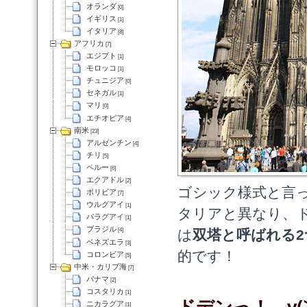
オランダ
[0]
イギリス
[1]
イタリア
[8]
アフリカ
[7]
エジプト
[1]
モロッコ
[1]
チュニジア
[0]
セネガル
[1]
マリ
[0]
エチオピア
[4]
南米
[23]
アルゼンチン
[4]
チリ
[5]
ペルー
[6]
エクアドル
[2]
ゴシック様式と言
ボリビア
[7]
ウルグアイ
[1]
タリアと異なり、
パラグアイ
[1]
ブラジル
は
双塔と呼ばれる2
[4]
ベネズエラ
[3]
的です！
コロンビア
[5]
中米・カリブ海
[7]
パナマ
[2]
コスタリカ
[1]
ニカラグア
[1]