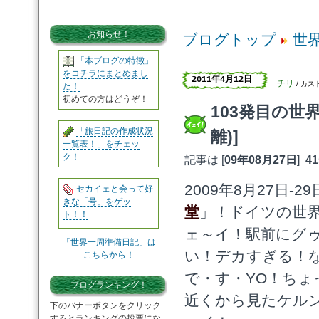
お知らせ！
ブログトップ
世
「本ブログの特徴」
をコチラにまとめまし
2011年4月12日
チリ
/ カス
た！
初めての方はどうぞ！
103発目の世界
「旅日記の作成状況
離)]
一覧表！」をチェッ
ク！
記事は [
09年08月27日
]
41
2009年8月27日
セカイェと会って好
きな「号」をゲッ
堂
」！ドイツの世
ト！！
ェ～イ！駅前にグ
「世界一周準備日記」は
い！デカすぎる！
こちらから！
で・す・YO！ちょ
ブログランキング！
近くから見たケル
下のバナーボタンをクリック
するとランキングの投票にな