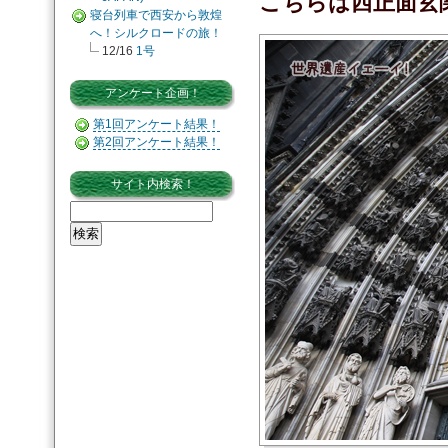
こちらは西正面玄
寝台列車で西安から敦煌
へ！シルクロードの旅！
12/16
1号
アンケート企画！
第1回アンケート結果！
第2回アンケート結果！
サイト内検索！