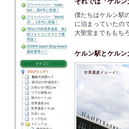
それでは「ケルン
フリーペーパー「mata-
tavi 」第4号に登場！
僕たちはケルン駅
フリーペーパー「World
JC 」1月号に登場！
に泊まっていたの
TBSのTHE世界遺産、第2
大聖堂までももち
回フォトコンテストで優
秀賞！
2009年Japan Blog Award
最終選考へ！
ケルン駅とケルン
カテゴリ！
ブログトップ！
初めての方へ！
旅日記の作成状況！
お知らせ/ 雑記
[66]
リアル速報
[62]
旅のルート
[24]
世界遺産
[297]
世界遺産メモ
[30]
出会い
[21]
イッテQ
[3]
トピック
[1]