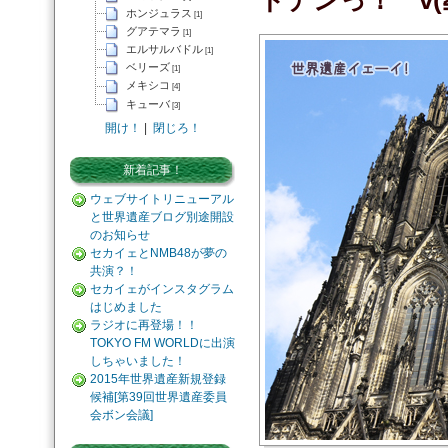
ドデンっ！ v(≧
ホンジュラス
[1]
グアテマラ
[1]
エルサルバドル
[1]
ベリーズ
[1]
メキシコ
[4]
キューバ
[3]
開け！
|
閉じろ！
新着記事！
ウェブサイトリニューアル
と世界遺産ブログ別途開設
のお知らせ
セカイェとNMB48が夢の
共演？！
セカイェがインスタグラム
はじめました
ラジオに再登場！！
TOKYO FM WORLDに出演
しちゃいました！
2015年世界遺産新規登録
候補[第39回世界遺産委員
会ボン会議]