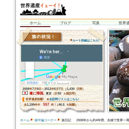
ホーム
ブログ
写真
世界
世界遺産イェーイ！
全部見るぞ世界
グ！<br /
★
ルート詳細はこちら!
2008
7
9
2012
6
7
1,430
年
月
日～
年
月
日 (
日間)
遂に帰国,
82
東京
(計
ヵ国訪問)
全訪問リストはこちら!
世界遺産制覇! ★
557
1,199
46.5
全
件中
件！(
％制覇)
ホーム
旅中編コーナー
旅日記 2008年から約4年間、夫婦で世界一