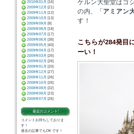
ケルン大聖堂はゴ
2010年01月
[16]
2009年12月
[21]
の内、「
アミアン
2009年11月
[12]
2009年10月
[13]
す！
2009年09月
[9]
2009年08月
[18]
2009年07月
[17]
2009年06月
[38]
こちらが284発
2009年05月
[40]
2009年04月
[17]
ーい！
2009年03月
[26]
2009年02月
[26]
2009年01月
[20]
2008年12月
[27]
2008年11月
[26]
2008年10月
[26]
2008年09月
[32]
2008年08月
[23]
2008年07月
[26]
最近のコメント!
コメントお待ちしておりま
す！
過去の記事でもOK です！