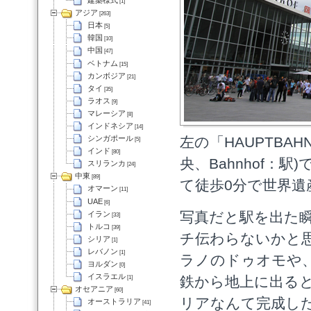
建築様式
[1]
アジア
[263]
日本
[5]
韓国
[10]
中国
[47]
ベトナム
[15]
カンボジア
[21]
タイ
[35]
ラオス
[9]
マレーシア
[8]
インドネシア
[14]
左の「HAUPTBAH
シンガポール
[5]
インド
[80]
央、Bahnhof：
スリランカ
[24]
中東
[89]
て徒歩0分で世界遺産
オマーン
[11]
UAE
[6]
写真だと駅を出た
イラン
[33]
トルコ
[39]
チ伝わらないかと
シリア
[1]
レバノン
[1]
ラノのドゥオモや
ヨルダン
[0]
イスラエル
鉄から地上に出る
[1]
オセアニア
[60]
リアなんて完成し
オーストラリア
[41]