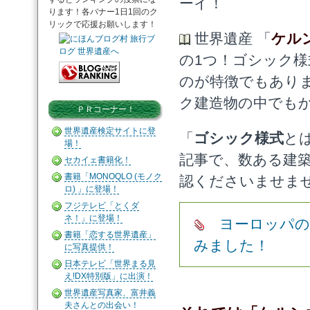
ーイ！
ります！各バナー1日1回のク
リックで応援お願いします！
世界遺産 「
ケル
の1つ！ゴシック
のが特徴でもあり
ク建造物の中でも
ＰＲコーナー！
世界遺産検定サイトに登
「
ゴシック様式
と
場！
記事で、数ある建
セカイェ書籍化！
書籍「MONOQLO (モノク
認くださいませま
ロ) 」に登場！
フジテレビ「とくダ
ネ！」に登場！
ヨーロッパの
書籍「恋する世界遺産」
みました！
に写真提供！
日本テレビ「世界まる見
え!DX特別版」に出演！
世界遺産写真家、富井義
夫さんとの出会い！