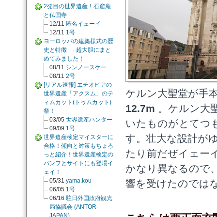
2発目の世界遺産！石窟庵
と仏国寺
12/11
匿名イェーイ
12/11
1号
ヨーロッパの建築様式の歴
史と特徴 - 超大胆にまと
めてみました！
08/11
シンノースケー
08/11
2号
[リアル速報] エチオピアの
ケルン大聖堂が手
世界遺産「アクスム」のテ
ィムカット(トゥムカット)
12.7m
。ケルン大聖
祭！
03/05
世界遺産ハンター
いたものがとてつ
09/09
1号
す。壮大な設計が
世界遺産検定マイスターに
合格！傾向と対策もちょろ
たり前だぜイェーイ
っと紹介！世界遺産検定の
パンフとサイトにも登場イ
かなり異なるので
ェイ！
05/31
yama.kou
響を受けたのでは
06/05
1号
06/16
駐日外国政府観光
局協議会 (ANTOR-
JAPAN)