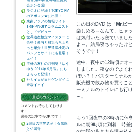
候補[第39回世界遺産委員
会ボン会議]
ラジオに登場！TOKYO FM
のアポロン★に出演！
東南アジアの情報サイト
この日のDVD は「
Mr.ビ
TRIPPING!でコラムニスト
楽しめる～なんて、ヒャ
としてデビュー！
世界遺産検定マイスターに
は気付いたら寝ていまし
合格！傾向と対策もちょろ
よ～。結局寝ちゃったけど
っと紹介！世界遺産検定の
そうです！
パンフとサイトにも登場イ
ェイ！
途中、夜中の12時頃にオ
主婦の友社の月刊誌「ゆう
しました。夜なのでよく
ゆう 2014年 9月号」にち
ょろっと登場！
ぽい？！バスターミナル
セカイェが日刊ゲンダイに
販売機で飲み物を買うこ
登場イェイ！
ーミナルのトイレにも行
～。
最近のコメント!
コメントお待ちしておりま
す！
過去の記事でもOK です！
もう1回夜中の3時頃に休
2発目の世界遺産！石窟庵
ル
に朝9時頃に到着！時差
と仏国寺
の地球の歩き方を読み込ん