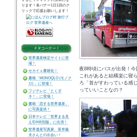
ります！各バナー1日1回のク
リックで応援お願いします！
ＰＲコーナー！
世界遺産検定サイトに登
場！
夜8時頃にバスが出発！
セカイェ書籍化！
これがあると結構楽に寝
書籍「MONOQLO (モノク
ろ「首がすわっている感
ロ) 」に登場！
っていいことなの？
フジテレビ「とくダ
ネ！」に登場！
書籍「恋する世界遺産」
に写真提供！
日本テレビ「世界まる見
え!DX特別版」に出演！
世界遺産写真家、富井義
夫さんとの出会い！