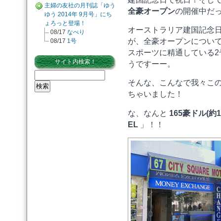
主婦の友社の月刊誌「ゆう
全豪オープン
の開催中だ
ゆう 2014年 9月号」にち
ょろっと登場！
オーストラリア建国記念
08/17
なべり
が、全豪オープンについ
08/17
1号
スポーツに精通している
サイト内検索！
うですーー。
そんな、こんなで我々こ
ちゃいました！
165豪ドル(約11
な、なんと
EL
」！！