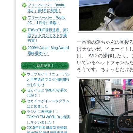
フリーペーパー「mata-
tavi 」第4号に登場！
フリーペーパー「World
JC 」1月号に登場！
TBSのTHE世界遺産、第2
回フォトコンテストで優
秀賞！
一番前の運ちゃんの真後
2009年Japan Blog Award
ばせないぜ、イェーイ！
最終選考へ！
は、DVD の操作したり
いているヘッドフォンみた
新着記事！
そうです。ちょっとだけ
ウェブサイトリニューアル
と世界遺産ブログ別途開設
のお知らせ
セカイェとNMB48が夢の
共演？！
セカイェがインスタグラム
はじめました
ラジオに再登場！！
TOKYO FM WORLDに出演
しちゃいました！
2015年世界遺産新規登録