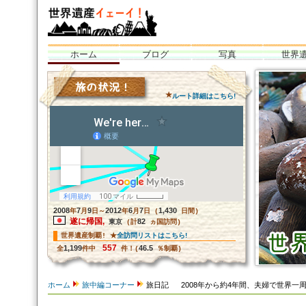
ホーム
ブログ
写真
世界
世界遺産イェーイ！
全部見るぞ世界
グ！<br /
★
ルート詳細はこちら!
2008
7
9
2012
6
7
1,430
年
月
日～
年
月
日 (
日間)
遂に帰国,
82
東京
(計
ヵ国訪問)
全訪問リストはこちら!
世界遺産制覇! ★
557
1,199
46.5
全
件中
件！(
％制覇)
ホーム
旅中編コーナー
旅日記 2008年から約4年間、夫婦で世界一