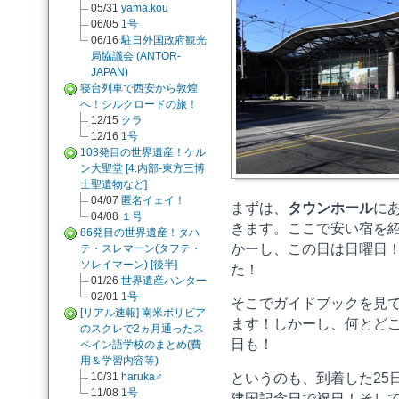
05/31
yama.kou
06/05
1号
06/16
駐日外国政府観光
局協議会 (ANTOR-
JAPAN)
寝台列車で西安から敦煌
へ！シルクロードの旅！
12/15
クラ
12/16
1号
103発目の世界遺産！ケル
ン大聖堂 [4.内部-東方三博
士聖遺物など]
04/07
匿名イェイ！
まずは、
タウンホール
に
04/08
１号
きます。ここで安い宿を
86発目の世界遺産！タハ
かーし、この日は日曜日
テ・スレマーン(タフテ・
ソレイマーン) [後半]
た！
01/26
世界遺産ハンター
02/01
1号
そこでガイドブックを見
[リアル速報] 南米ボリビア
ます！しかーし、何とど
のスクレで2ヵ月通ったス
日も！
ペイン語学校のまとめ(費
用＆学習内容等)
10/31
haruka♂
というのも、到着した25
11/08
1号
建国記念日で祝日！そし