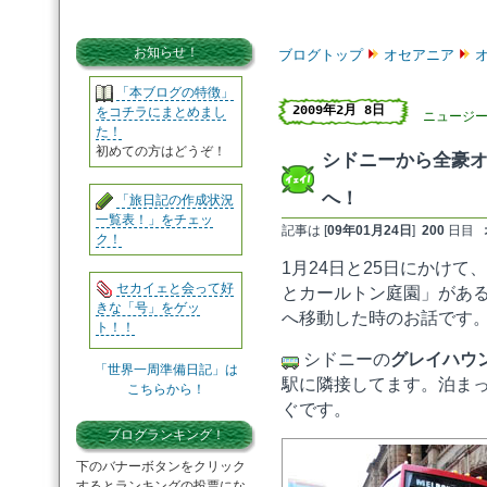
お知らせ！
ブログトップ
オセアニア
「本ブログの特徴」
2009年2月 8日
をコチラにまとめまし
ニュージ
た！
初めての方はどうぞ！
シドニーから全豪
へ！
「旅日記の作成状況
一覧表！」をチェッ
記事は [
09年01月24日
]
200
日目
ク！
1月24日と25日にかけ
セカイェと会って好
とカールトン庭園」がある
きな「号」をゲッ
へ移動した時のお話です
ト！！
シドニーの
グレイハウ
「世界一周準備日記」は
駅に隣接してます。泊まって
こちらから！
ぐです。
ブログランキング！
下のバナーボタンをクリック
するとランキングの投票にな