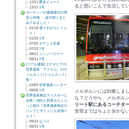
12/11
匿名イェーイ
ると思いこんで生活して
12/11
1号
ヨーロッパの建築様式の歴
史と特徴 - 超大胆にまと
めてみました！
01/18
通りすがりにイェ
イ！
01/19
1号
07/20
オアシス宮浦
07/20
1号
08/11
シンノースケー
08/11
2号
[リアル速報] エチオピアの
世界遺産「アクスム」のテ
ィムカット(トゥムカット)
祭！
03/05
世界遺産ハンター
09/09
1号
メルボルンには到着しま
世界遺産検定マイスターに
な？どうやら、メルボル
合格！傾向と対策もちょろ
リート駅にあるコーチタ
っと紹介！世界遺産検定の
安宿まではちょと歩かな
パンフとサイトにも登場イ
ェイ！
09/14
なべり
09/15
1号